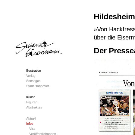
Hildesheim
»Von Hackfress
über die Eiser
Der Presse
Illustration
Verlag
Sonstiges
Stadt Hannover
Kunst
Figuren
Abstraktes
Aktuell
Infos
Vita
Veröffentlichungen