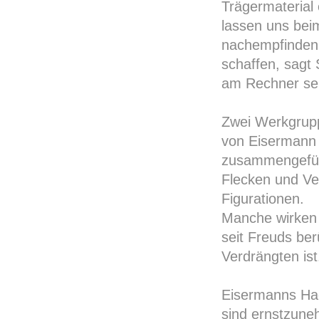
Trägermaterial 
lassen uns bei
nachempfinden. 
schaffen, sagt
am Rechner sei 
Zwei Werkgruppe
von Eisermann 
zusammengeführ
Flecken und Ver
Figurationen.
Manche wirken 
seit Freuds ber
Verdrängten ist
Eisermanns Hac
sind ernstzune